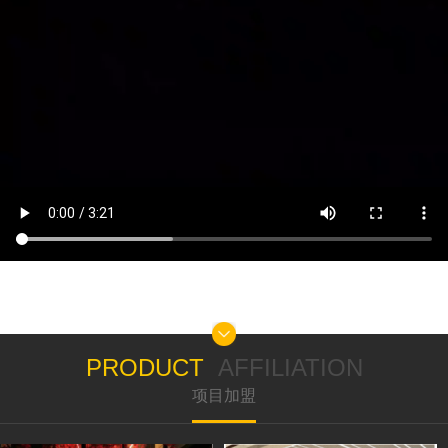
PRODUCT
AFFILIATION
项目加盟