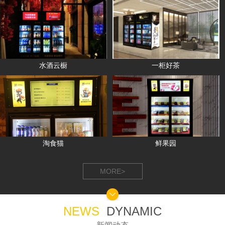
水酒云橱
一柜好茶
淘食猫
鲜果园
MORE>
NEWS
DYNAMIC