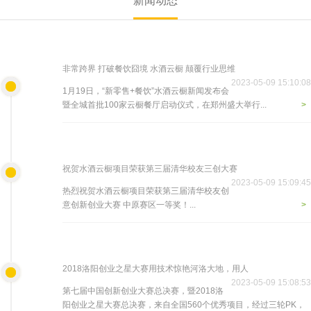
新闻动态
非常跨界 打破餐饮囧境 水酒云橱 颠覆行业思维
2023-05-09 15:10:08
1月19日，“新零售+餐饮”水酒云橱新闻发布会
暨全城首批100家云橱餐厅启动仪式，在郑州盛大举行...
>
祝贺水酒云橱项目荣获第三届清华校友三创大赛
2023-05-09 15:09:45
热烈祝贺水酒云橱项目荣获第三届清华校友创
意创新创业大赛 中原赛区一等奖！...
>
2018洛阳创业之星大赛用技术惊艳河洛大地，用人
2023-05-09 15:08:53
第七届中国创新创业大赛总决赛，暨2018洛
阳创业之星大赛总决赛，来自全国560个优秀项目，经过三轮PK，